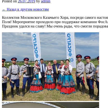
Posted on
26.07.2019
by
admin
← Назад к другим новостям
Коллектив Московского Казачьего Хора, посреди самого насто
Поля! Мероприятие проходило при поддержке компании ФосАг
Праздник удался на славу! Мы очень рады, что смогли порадов