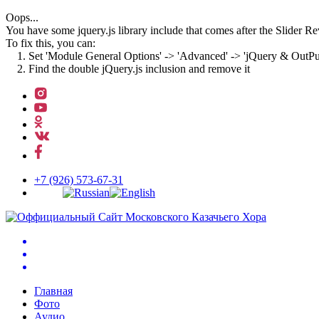
Oops...
You have some jquery.js library include that comes after the Slider Rev
To fix this, you can:
1. Set 'Module General Options' -> 'Advanced' -> 'jQuery & OutPut F
2. Find the double jQuery.js inclusion and remove it
↓
Перейти
к
основному
содержимому
+7 (926) 573-67-31
Главная
Фото
Аудио