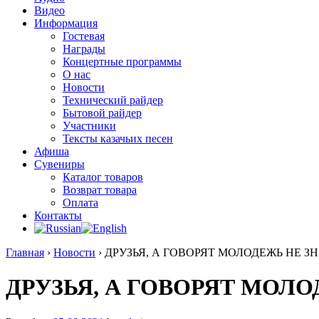
Видео
Информация
Гостевая
Награды
Концертные программы
О нас
Новости
Технический райдер
Бытовой райдер
Участники
Тексты казачьих песен
Афиша
Сувениры
Каталог товаров
Возврат товара
Оплата
Контакты
Главная
›
Новости
›
ДРУЗЬЯ, А ГОВОРЯТ МОЛОДЕЖЬ НЕ З
ДРУЗЬЯ, А ГОВОРЯТ МОЛ