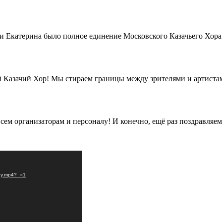
я и Екатерина было полное единение Московского Казачьего Хора
й Казачий Хор! Мы стираем границы между зрителями и артистам
сем организаторам и персоналу! И конечно, ещё раз поздравляе
yny.mp4?_=1