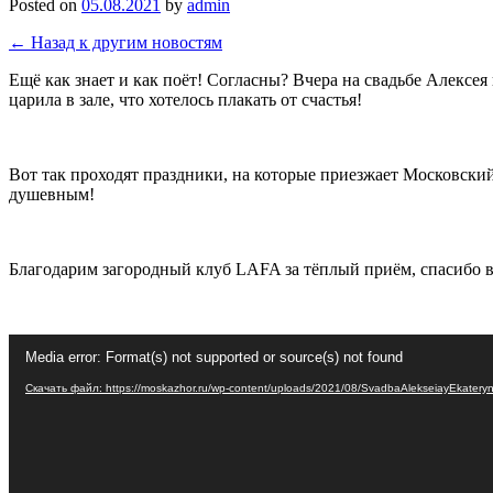
Posted on
05.08.2021
by
admin
← Назад к другим новостям
Ещё как знает и как поёт! Согласны? Вчера на свадьбе Алексе
царила в зале, что хотелось плакать от счастья!
Вот так проходят праздники, на которые приезжает Московски
душевным!
Благодарим загородный клуб LAFA за тёплый приём, спасибо в
Видеоплеер
Media error: Format(s) not supported or source(s) not found
Скачать файл: https://moskazhor.ru/wp-content/uploads/2021/08/SvadbaAlekseiayEkater