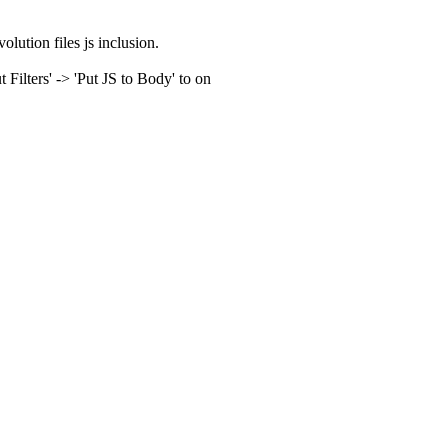
olution files js inclusion.
ilters' -> 'Put JS to Body' to on