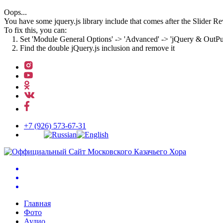
Oops...
You have some jquery.js library include that comes after the Slider Rev
To fix this, you can:
1. Set 'Module General Options' -> 'Advanced' -> 'jQuery & OutPut F
2. Find the double jQuery.js inclusion and remove it
↓
Перейти
к
основному
содержимому
+7 (926) 573-67-31
Главная
Фото
Аудио