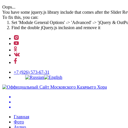
Oops...
You have some jquery.js library include that comes after the Slider Rev
To fix this, you can:
1. Set 'Module General Options' -> 'Advanced' -> 'jQuery & OutPut F
2. Find the double jQuery.js inclusion and remove it
↓
Перейти
к
основному
содержимому
+7 (926) 573-67-31
Главная
Фото
Аудио