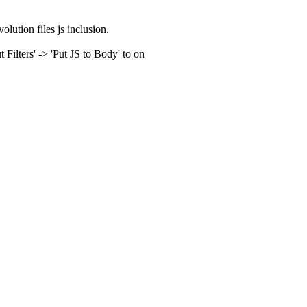
olution files js inclusion.
ilters' -> 'Put JS to Body' to on