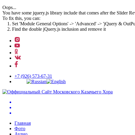
Oops...
You have some jquery.js library include that comes after the Slider Rev
To fix this, you can:
1. Set 'Module General Options' -> 'Advanced' -> 'jQuery & OutPut F
2. Find the double jQuery.js inclusion and remove it
↓
Перейти
к
основному
содержимому
+7 (926) 573-67-31
Главная
Фото
Аудио