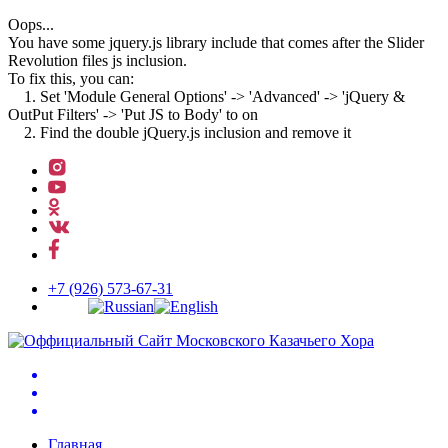
Oops...
You have some jquery.js library include that comes after the Slider
Revolution files js inclusion.
To fix this, you can:
1. Set 'Module General Options' -> 'Advanced' -> 'jQuery &
OutPut Filters' -> 'Put JS to Body' to on
2. Find the double jQuery.js inclusion and remove it
↓
Перейти
к
основному
содержимому
+7 (926) 573-67-31
Главная